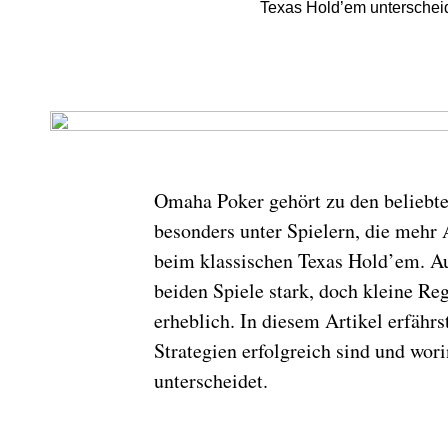
Texas Hold’em unterschei
Omaha Poker gehört zu den beliebte
besonders unter Spielern, die mehr 
beim klassischen Texas Hold’em. Auf
beiden Spiele stark, doch kleine R
erheblich. In diesem Artikel erfähr
Strategien erfolgreich sind und wor
unterscheidet.