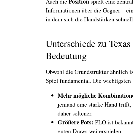
Position
Auch die
spielt eine zentra
Informationen über die Gegner – ein
in dem sich die Handstärken schnell
Unterschiede zu Texas
Bedeutung
Obwohl die Grundstruktur ähnlich is
Spiel fundamental. Die wichtigsten
Mehr mögliche Kombination
jemand eine starke Hand trifft, 
daher seltener.
Größere Pots:
PLO ist bekannt 
guten Draws weiterspielen.