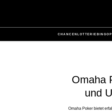
CHANCEN
LOTTERIE
BINGO
Omaha Po
und U
Omaha Poker bietet erfa