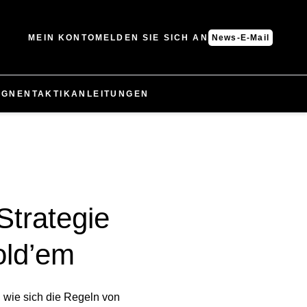
MEIN KONTO
MELDEN SIE SICH AN
News-E-Mail
AGNEN
TAKTIK
ANLEITUNGEN
Strategie
old’em
 wie sich die Regeln von