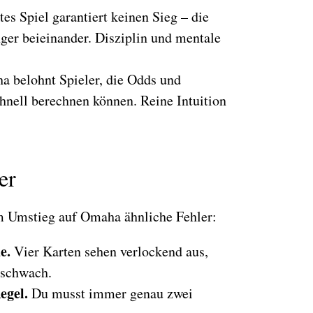
tes Spiel garantiert keinen Sieg – die
ger beieinander. Disziplin und mentale
 belohnt Spieler, die Odds und
nell berechnen können. Reine Intuition
er
 Umstieg auf Omaha ähnliche Fehler:
e.
Vier Karten sehen verlockend aus,
 schwach.
egel.
Du musst immer genau zwei