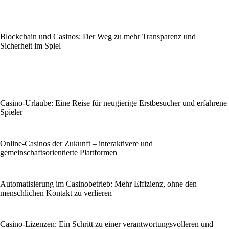
Blockchain und Casinos: Der Weg zu mehr Transparenz und
Sicherheit im Spiel
Casino-Urlaube: Eine Reise für neugierige Erstbesucher und erfahrene
Spieler
Online-Casinos der Zukunft – interaktivere und
gemeinschaftsorientierte Plattformen
Automatisierung im Casinobetrieb: Mehr Effizienz, ohne den
menschlichen Kontakt zu verlieren
Casino-Lizenzen: Ein Schritt zu einer verantwortungsvolleren und