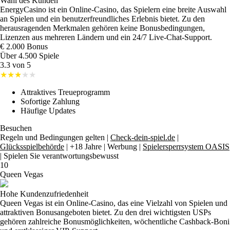
Wahl des Kunden
EnergyCasino ist ein Online-Casino, das Spielern eine breite Auswahl
an Spielen und ein benutzerfreundliches Erlebnis bietet. Zu den
herausragenden Merkmalen gehören keine Bonusbedingungen,
Lizenzen aus mehreren Ländern und ein 24/7 Live-Chat-Support.
€ 2.000 Bonus
Über 4.500 Spiele
3.3 von 5
Attraktives Treueprogramm
Sofortige Zahlung
Häufige Updates
Besuchen
Regeln und Bedingungen gelten |
Check-dein-spiel.de
|
Glücksspielbehörde
| +18 Jahre | Werbung |
Spielersperrsystem OASIS
| Spielen Sie verantwortungsbewusst
10
Queen Vegas
Hohe Kundenzufriedenheit
Queen Vegas ist ein Online-Casino, das eine Vielzahl von Spielen und
attraktiven Bonusangeboten bietet. Zu den drei wichtigsten USPs
gehören zahlreiche Bonusmöglichkeiten, wöchentliche Cashback-Boni