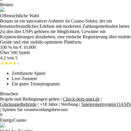
Betano
Offensichtliche Wahl
Betano ist ein innovativer Anbieter im Casino-Sektor, der ein
benutzerfreundliches Erlebnis mit modernen Zahlungsmethoden bietet.
Zu den drei USPs gehören die Möglichkeit, Gewinne mit
Kryptowährungen abzuheben, eine einfache Registrierung über mobile
Geräte und eine mobile-optimierte Plattform.
100 % bis € 10.000
Über 500 Spiele
4.2 von 5
Zertifizierte Spiele
Live-Turniere
Ein gutes Treueprogramm
Besuchen
Regeln und Bedingungen gelten |
Check-dein-spiel.de
|
Glücksspielbehörde
| +18 Jahre | Werbung |
Spielersperrsystem OASIS
| Spielen Sie verantwortungsbewusst
9
EnergyCasino