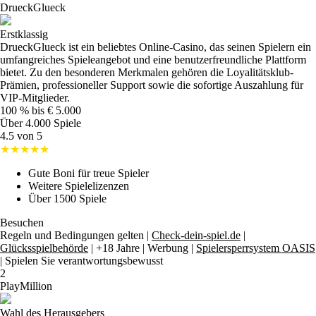
DrueckGlueck
Erstklassig
DrueckGlueck ist ein beliebtes Online-Casino, das seinen Spielern ein
umfangreiches Spieleangebot und eine benutzerfreundliche Plattform
bietet. Zu den besonderen Merkmalen gehören die Loyalitätsklub-
Prämien, professioneller Support sowie die sofortige Auszahlung für
VIP-Mitglieder.
100 % bis € 5.000
Über 4.000 Spiele
4.5 von 5
Gute Boni für treue Spieler
Weitere Spielelizenzen
Über 1500 Spiele
Besuchen
Regeln und Bedingungen gelten |
Check-dein-spiel.de
|
Glücksspielbehörde
| +18 Jahre | Werbung |
Spielersperrsystem OASIS
| Spielen Sie verantwortungsbewusst
2
PlayMillion
Wahl des Herausgebers