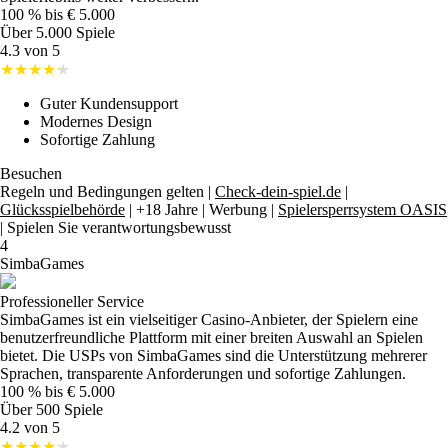
100 % bis € 5.000
Über 5.000 Spiele
4.3 von 5
Guter Kundensupport
Modernes Design
Sofortige Zahlung
Besuchen
Regeln und Bedingungen gelten |
Check-dein-spiel.de
|
Glücksspielbehörde
| +18 Jahre | Werbung |
Spielersperrsystem OASIS
| Spielen Sie verantwortungsbewusst
4
SimbaGames
Professioneller Service
SimbaGames ist ein vielseitiger Casino-Anbieter, der Spielern eine
benutzerfreundliche Plattform mit einer breiten Auswahl an Spielen
bietet. Die USPs von SimbaGames sind die Unterstützung mehrerer
Sprachen, transparente Anforderungen und sofortige Zahlungen.
100 % bis € 5.000
Über 500 Spiele
4.2 von 5