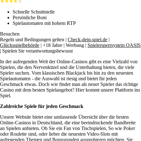
Schnelle Schnittstelle
Persönliche Boni
Spielautomaten mit hohem RTP
Besuchen
Regeln und Bedingungen gelten |
Check-dein-spiel.de
|
Glücksspielbehörde
| +18 Jahre | Werbung |
Spielersperrsystem OASIS
| Spielen Sie verantwortungsbewusst
In der aufregenden Welt der Online-Casinos gibt es eine Vielzahl von
Spielen, die den Nervenkitzel und die Unterhaltung bieten, die viele
Spieler suchen. Vom klassischen Blackjack bis hin zu den neuesten
Spielautomaten - die Auswahl ist riesig und bietet für jeden
Geschmack etwas. Doch wie findet man als neuer Spieler das richtige
Casino mit dem besten Spielangebot? Hier kommt unsere Plattform ins
Spiel.
Zahlreiche Spiele für jeden Geschmack
Unsere Website bietet eine umfassende Übersicht über die besten
Online-Casinos in Deutschland, die eine beeindruckende Bandbreite
an Spielen anbieten. Ob Sie ein Fan von Tischspielen, So wie Poker
oder Roulette sind, oder lieber die neuesten Video-Slots mit
aufregenden Themen und Bonusrunden ausprobieren möchten, Sie