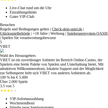
Live-Chat rund um die Uhr
Einzahlungslimits
Guter VIP-Club
Besuchen
Regeln und Bedingungen gelten |
Check-dein-spiel.de
|
Glücksspielbehörde
| +18 Jahre | Werbung |
Spielersperrsystem OASIS
| Spielen Sie verantwortungsbewusst
5
VBET
Wahl des Herausgebers
VBET ist ein zuverlässiger Anbieter im Bereich Online-Casino, der
Spielern eine breite Palette von Spielen und Unterhaltung bietet. Mit
attraktiven Willkommensboni, lokalem Support und der Möglichkeit
zur Selbstsperre hebt sich VBET von anderen Anbietern ab.
100 % bis € 5.000
Über 2.000 Spiele
3.5 von 5
VIP-Sofortauszahlung
Wochenendboni
Ständig neue Spielautomaten