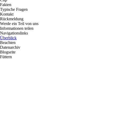
Fakten
Typische Fragen
Kontakt
Rückmeldung
Werde ein Teil von uns
Informationen teilen
Navigationslinks
Überblick
Beachten
Datenarchiv
Blogseite
Füttern