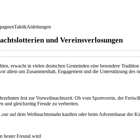
pagnen
Taktik
Anleitungen
chtslotterien und Vereinsverlosungen
rahlen, erwacht in vielen deutschen Gemeinden eine besondere Traditio
vor allem um Zusammenhalt, Engagement und die Unterstützung des ört
Jahrzehnten fest zur Vorweihnachtszeit. Ob vom Sportverein, der Freiw
n und gleichzeitig Freude zu verbreiten.
ern Lose auf dem Weihnachtsmarkt kauften oder beim Adventsbasar der Ki
in bester Freund wird