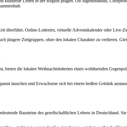
 und kulturelle Leben in der Region prägen. Ob Jugendfußball, Chorprob
sammenhalt.
e Zeit überführt. Online-Lotterien, virtuelle Adventskalender oder Live
uch jüngere Zielgruppen, ohne den lokalen Charakter zu verlieren. Glei
t
t, bieten die lokalen Weihnachtslotterien einen wohltuenden Gegenpol. 
annt lauschen und Erwachsene sich bei einem heißen Getränk austausc
bedeutende Bausteine des gesellschaftlichen Lebens in Deutschland. S