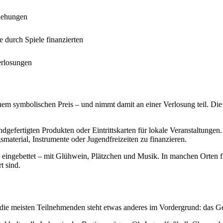
ziehungen
e durch Spiele finanzierten
erlosungen
einem symbolischen Preis – und nimmt damit an einer Verlosung teil. D
efertigten Produkten oder Eintrittskarten für lokale Veranstaltungen. 
material, Instrumente oder Jugendfreizeiten zu finanzieren.
ingebettet – mit Glühwein, Plätzchen und Musik. In manchen Orten find
t sind.
 die meisten Teilnehmenden steht etwas anderes im Vordergrund: das Ge