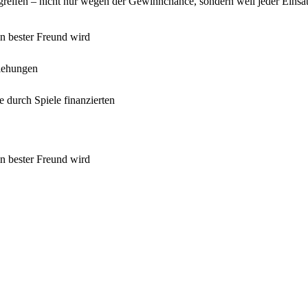
greifen – nicht nur wegen der Gewinnchance, sondern weil jeder Einsat
in bester Freund wird
ziehungen
e durch Spiele finanzierten
in bester Freund wird