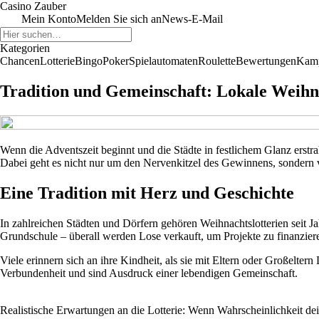
Casino Zauber
Mein Konto
Melden Sie sich an
News-E-Mail
Kategorien
Chancen
Lotterie
Bingo
Poker
Spielautomaten
Roulette
Bewertungen
Kam
Tradition und Gemeinschaft: Lokale Weihna
Wenn die Adventszeit beginnt und die Städte in festlichem Glanz erst
Dabei geht es nicht nur um den Nervenkitzel des Gewinnens, sondern 
Eine Tradition mit Herz und Geschichte
In zahlreichen Städten und Dörfern gehören Weihnachtslotterien seit 
Grundschule – überall werden Lose verkauft, um Projekte zu finanziere
Viele erinnern sich an ihre Kindheit, als sie mit Eltern oder Großelt
Verbundenheit und sind Ausdruck einer lebendigen Gemeinschaft.
Realistische Erwartungen an die Lotterie: Wenn Wahrscheinlichkeit de