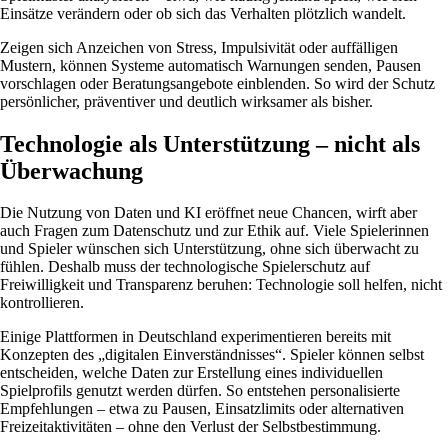
Einsätze verändern oder ob sich das Verhalten plötzlich wandelt.
Zeigen sich Anzeichen von Stress, Impulsivität oder auffälligen
Mustern, können Systeme automatisch Warnungen senden, Pausen
vorschlagen oder Beratungsangebote einblenden. So wird der Schutz
persönlicher, präventiver und deutlich wirksamer als bisher.
Technologie als Unterstützung – nicht als
Überwachung
Die Nutzung von Daten und KI eröffnet neue Chancen, wirft aber
auch Fragen zum Datenschutz und zur Ethik auf. Viele Spielerinnen
und Spieler wünschen sich Unterstützung, ohne sich überwacht zu
fühlen. Deshalb muss der technologische Spielerschutz auf
Freiwilligkeit und Transparenz beruhen: Technologie soll helfen, nicht
kontrollieren.
Einige Plattformen in Deutschland experimentieren bereits mit
Konzepten des „digitalen Einverständnisses“. Spieler können selbst
entscheiden, welche Daten zur Erstellung eines individuellen
Spielprofils genutzt werden dürfen. So entstehen personalisierte
Empfehlungen – etwa zu Pausen, Einsatzlimits oder alternativen
Freizeitaktivitäten – ohne den Verlust der Selbstbestimmung.