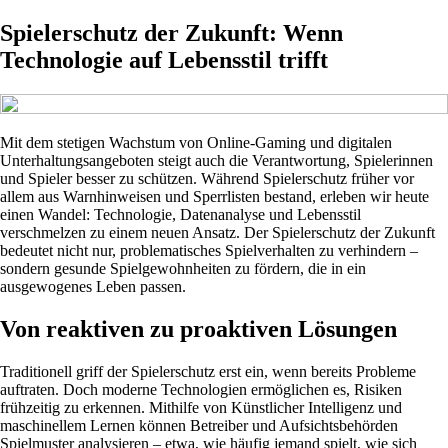
Spielerschutz der Zukunft: Wenn
Technologie auf Lebensstil trifft
Mit dem stetigen Wachstum von Online-Gaming und digitalen
Unterhaltungsangeboten steigt auch die Verantwortung, Spielerinnen
und Spieler besser zu schützen. Während Spielerschutz früher vor
allem aus Warnhinweisen und Sperrlisten bestand, erleben wir heute
einen Wandel: Technologie, Datenanalyse und Lebensstil
verschmelzen zu einem neuen Ansatz. Der Spielerschutz der Zukunft
bedeutet nicht nur, problematisches Spielverhalten zu verhindern –
sondern gesunde Spielgewohnheiten zu fördern, die in ein
ausgewogenes Leben passen.
Von reaktiven zu proaktiven Lösungen
Traditionell griff der Spielerschutz erst ein, wenn bereits Probleme
auftraten. Doch moderne Technologien ermöglichen es, Risiken
frühzeitig zu erkennen. Mithilfe von Künstlicher Intelligenz und
maschinellem Lernen können Betreiber und Aufsichtsbehörden
Spielmuster analysieren – etwa, wie häufig jemand spielt, wie sich