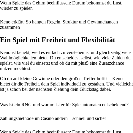
Wenn Spiele das Gehirn beeinflussen: Darum bekommst du Lust,
wieder zu spielen
Keno erklärt: So hängen Regeln, Struktur und Gewinnchancen
zusammen
Ein Spiel mit Freiheit und Flexibilität
Keno ist beliebt, weil es einfach zu verstehen ist und gleichzeitig viele
Wahlmöglichkeiten bietet. Du entscheidest selbst, wie viele Zahlen du
spielst, wie viel du einsetzt und ob du mit plus5 eine Zusatzchance
nutzen möchtest.
Ob du auf kleine Gewinne oder den großen Treffer hoffst – Keno
bietet dir die Freiheit, dein Spiel individuell zu gestalten. Und vielleicht
ist ja schon bei der nächsten Ziehung dein Glückstag dabei.
Was ist ein RNG und warum ist er für Spielautomaten entscheidend?
Zahlungsmethode im Casino ändern – schnell und sicher
Wenn Spiele das Gehirn beeinflussen: Darum bekommst du Lust,