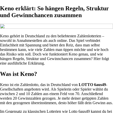
Keno erklärt: So hängen Regeln, Struktur
und Gewinnchancen zusammen
Keno gehört in Deutschland zu den beliebtesten Zahlenlotterien –
sowohl in Annahmestellen als auch online. Das Spiel verbindet
Einfachheit mit Spannung und bietet den Reiz, dass man selbst
bestimmen kann, wie viele Zahlen man tippen möchte und wie hoch
das Risiko sein soll. Doch wie funktioniert Keno genau, und wie
hängen Regeln, Struktur und Gewinnchancen zusammen? Hier folgt
eine ausführliche Erklärung.
Was ist Keno?
Keno ist ein Zahlenlotto, das in Deutschland von
LOTTO 6aus49
-
Gesellschaften angeboten wird. Als Spielerin oder Spieler wählst du
zwischen 2 und 10 Zahlen aus einem Feld von 70. Anschließend
werden 20 Gewinnzahlen gezogen. Je mehr deiner getippten Zahlen
mit den gezogenen übereinstimmen, desto höher fällt dein Gewinn aus.
Im Gegensatz zu klassischen Lotterien wie Lotto 6aus49 kannst du bei