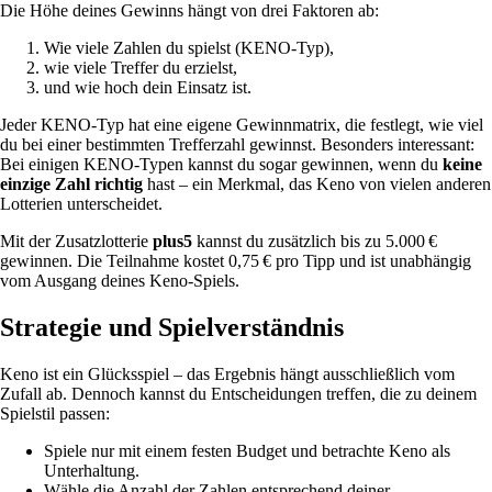
Die Höhe deines Gewinns hängt von drei Faktoren ab:
Wie viele Zahlen du spielst (KENO-Typ),
wie viele Treffer du erzielst,
und wie hoch dein Einsatz ist.
Jeder KENO-Typ hat eine eigene Gewinnmatrix, die festlegt, wie viel
du bei einer bestimmten Trefferzahl gewinnst. Besonders interessant:
Bei einigen KENO-Typen kannst du sogar gewinnen, wenn du
keine
einzige Zahl richtig
hast – ein Merkmal, das Keno von vielen anderen
Lotterien unterscheidet.
Mit der Zusatzlotterie
plus5
kannst du zusätzlich bis zu 5.000 €
gewinnen. Die Teilnahme kostet 0,75 € pro Tipp und ist unabhängig
vom Ausgang deines Keno-Spiels.
Strategie und Spielverständnis
Keno ist ein Glücksspiel – das Ergebnis hängt ausschließlich vom
Zufall ab. Dennoch kannst du Entscheidungen treffen, die zu deinem
Spielstil passen:
Spiele nur mit einem festen Budget und betrachte Keno als
Unterhaltung.
Wähle die Anzahl der Zahlen entsprechend deiner